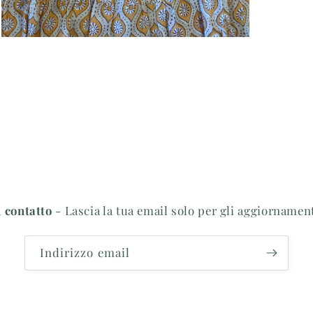
Apri
contenuti
multimediali
5
in
finestra
modale
 contatto
- Lascia la tua email solo per gli aggiornamen
Indirizzo email