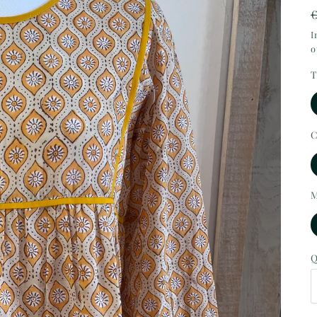
I
o
T
C
M
Q