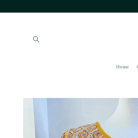
Vai
direttamente
ai contenuti
Home
Passa alle
informazioni
sul prodotto