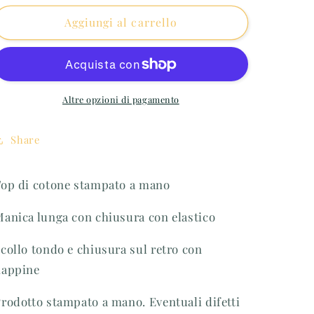
per
per
Top
Aggiungi al carrello
Top
di
di
cotone
cotone
stampato
stampato
mano
mano
Altre opzioni di pagamento
Share
op di cotone stampato a mano
anica lunga con chiusura con elastico
collo tondo e chiusura sul retro con
nappine
rodotto stampato a mano. Eventuali difetti