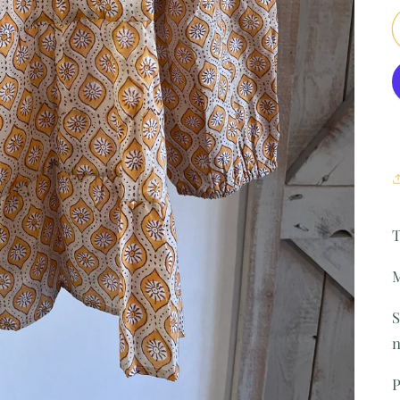
T
M
S
P