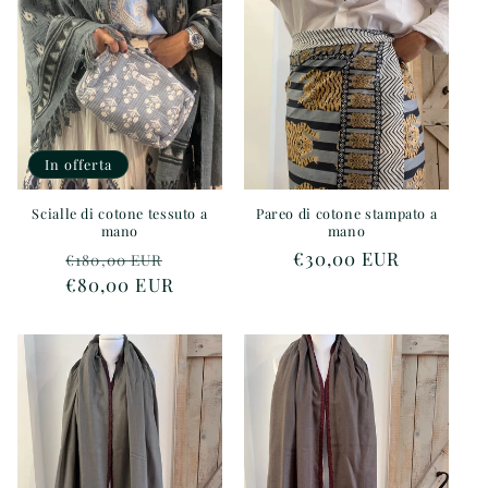
z
i
o
n
In offerta
e
:
Scialle di cotone tessuto a
Pareo di cotone stampato a
mano
mano
Prezzo
Prezzo
Prezzo
€30,00 EUR
€180,00 EUR
€80,00 EUR
di
scontato
di
listino
listino