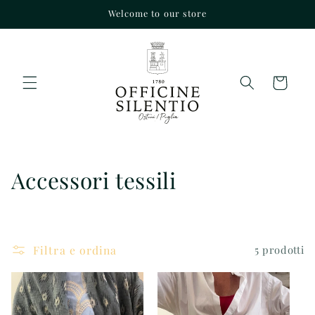
Vai
Welcome to our store
direttamente
ai contenuti
Carrello
C
Accessori tessili
o
l
Filtra e ordina
5 prodotti
l
e