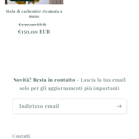
Stola di cachemire ricamata a
mano
Prezzo
Prezzo
€230,00 EUR
€150,00 EUR
di
scontato
listino
Novità? Resta in contatto
- Lascia la tua email
solo per gli aggiornamenti più importanti
Indirizzo email
Contatti