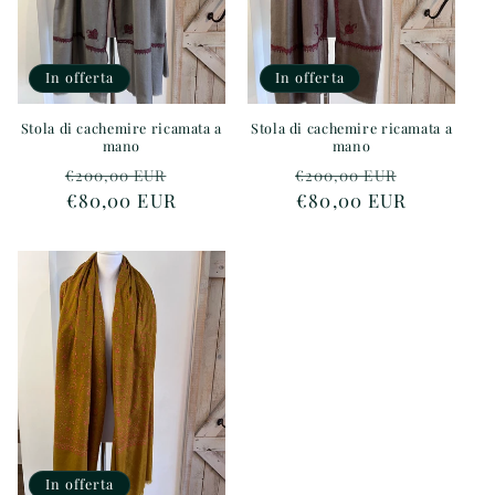
In offerta
In offerta
Stola di cachemire ricamata a
Stola di cachemire ricamata a
mano
mano
Prezzo
Prezzo
Prezzo
Prezzo
€200,00 EUR
€200,00 EUR
di
€80,00 EUR
scontato
di
€80,00 EUR
scontato
listino
listino
In offerta