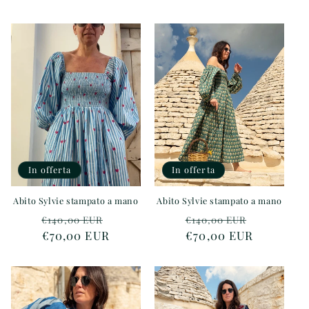
listino
listino
In offerta
In offerta
Abito Sylvie stampato a mano
Abito Sylvie stampato a mano
Prezzo
Prezzo
Prezzo
Prezzo
€140,00 EUR
€140,00 EUR
di
€70,00 EUR
scontato
di
€70,00 EUR
scontato
listino
listino