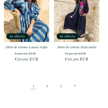
In offerta
In offerta
Abito di cotone a maxi righe
Abito di cotone tinta unita
Prezzo
Prezzo
Prezzo
Prezzo
€140,00 EUR
€140,00 EUR
di
€70,00 EUR
scontato
di
€70,00 EUR
scontato
listino
listino
1
2
3