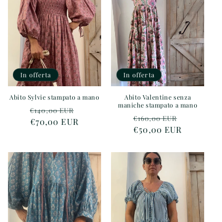
z
i
o
n
In offerta
In offerta
e
:
Abito Sylvie stampato a mano
Abito Valentine senza
maniche stampato a mano
Prezzo
Prezzo
€140,00 EUR
Prezzo
Prezzo
€160,00 EUR
di
€70,00 EUR
scontato
di
€50,00 EUR
scontato
listino
listino