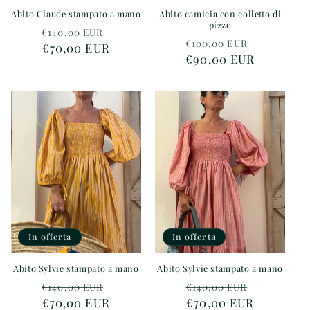
Abito Claude stampato a mano
Abito camicia con colletto di
pizzo
Prezzo
Prezzo
€140,00 EUR
Prezzo
Prezzo
€100,00 EUR
di
€70,00 EUR
scontato
di
€90,00 EUR
scontato
listino
listino
In offerta
In offerta
Abito Sylvie stampato a mano
Abito Sylvie stampato a mano
Prezzo
Prezzo
Prezzo
Prezzo
€140,00 EUR
€140,00 EUR
di
€70,00 EUR
scontato
di
€70,00 EUR
scontato