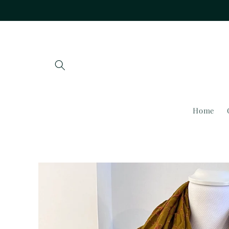
Vai
direttamente
ai contenuti
Home
Passa alle
informazioni
sul prodotto