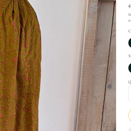
I
o
C
M
Q