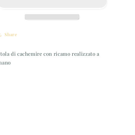
ricamata
ricamata
a
a
mano
mano
Share
tola di cachemire con ricamo realizzato a
mano