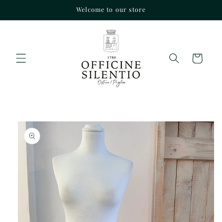
Vai
Welcome to our store
direttamente
ai contenuti
Carrello
Passa alle
informazioni
sul prodotto