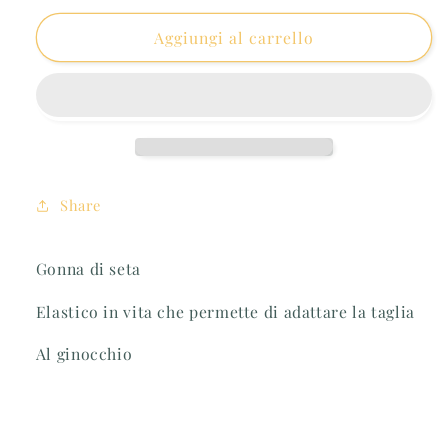
per
per
Gonna
Gonna
Aggiungi al carrello
di
di
seta
seta
plissettata
plissettata
Share
Gonna di seta
Elastico in vita che permette di adattare la taglia
Al ginocchio