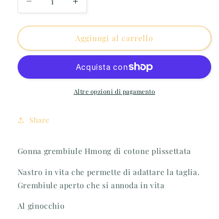
Diminuisci
Aumenta
quantità
quantità
per
per
Gonna
Gonna
Aggiungi al carrello
di
di
cotone
cotone
plissettata
plissettata
Altre opzioni di pagamento
Share
Gonna grembiule Hmong di cotone plissettata
Nastro in vita che permette di adattare la taglia.
Grembiule aperto che si annoda in vita
Al ginocchio