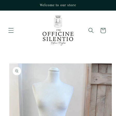
Vai
Welcome to our store
direttamente
ai contenuti
Carrello
Passa alle
informazioni
sul prodotto