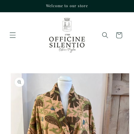
Vai
Welcome to our store
direttamente
ai contenuti
Carrello
Passa alle
informazioni
sul prodotto