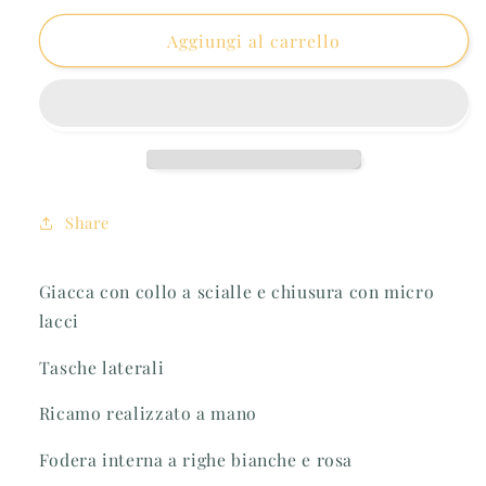
per
per
Giacca
Giacca
Aggiungi al carrello
di
di
cotone
cotone
ricamata
ricamata
Share
Giacca con collo a scialle e chiusura con micro
lacci
Tasche laterali
Ricamo realizzato a mano
Fodera interna a righe bianche e rosa