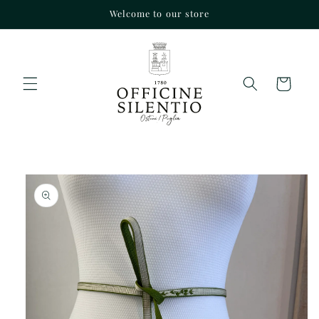
Vai
Welcome to our store
direttamente
ai contenuti
Carrello
Passa alle
informazioni
sul prodotto