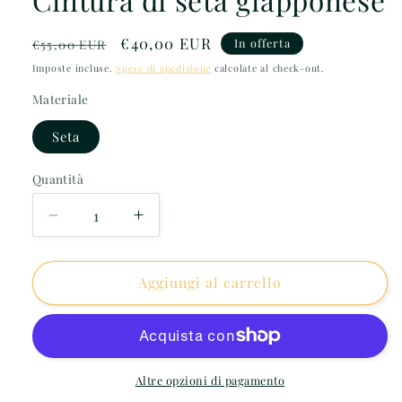
Prezzo
Prezzo
€40,00 EUR
In offerta
€55,00 EUR
di
scontato
Imposte incluse.
Spese di spedizione
calcolate al check-out.
listino
Materiale
Seta
Quantità
Diminuisci
Aumenta
quantità
quantità
per
per
Cintura
Cintura
Aggiungi al carrello
di
di
seta
seta
giapponese
giapponese
Altre opzioni di pagamento