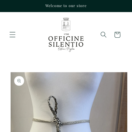
Vai
Welcome to our store
direttamente
ai contenuti
Carrello
Passa alle
informazioni
sul prodotto