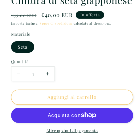
Prezzo
Prezzo
€40,00 EUR
In offerta
€55,00 EUR
di
scontato
Imposte incluse.
Spese di spedizione
calcolate al check-out.
listino
Materiale
Seta
Quantità
Diminuisci
Aumenta
quantità
quantità
per
per
Cintura
Cintura
Aggiungi al carrello
di
di
seta
seta
giapponese
giapponese
Altre opzioni di pagamento