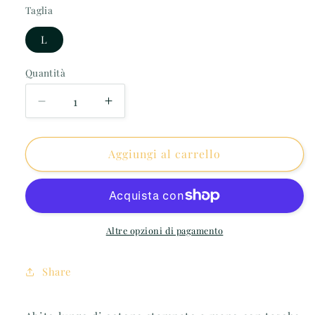
Taglia
L
Quantità
Diminuisci
Aumenta
quantità
quantità
per
per
Abito
Abito
Aggiungi al carrello
di
di
cotone
cotone
stampato
stampato
a
a
mano
mano
Altre opzioni di pagamento
Share