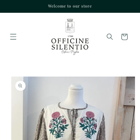
Vai
Welcome to our store
direttamente
ai contenuti
Carrello
Passa alle
informazioni
sul prodotto